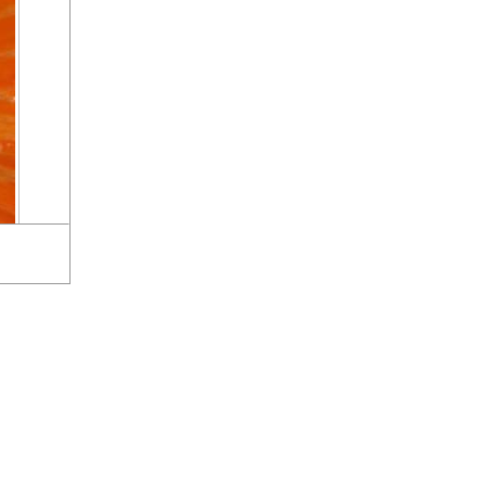
tes Bild
»