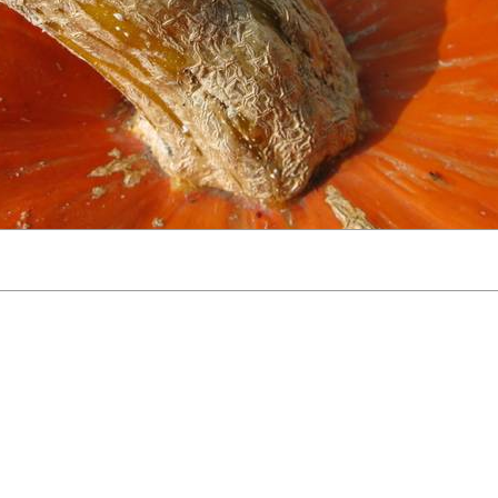
elichtungszeit: sec - Verschlussgeschwindigkeit: sec - FNumber:
Zurück zur Übersicht
oder
Zurück zum Galerie Index
Nächs
Herunterladen (Rechtsklick - Speichern unter)
(
1000x750
)